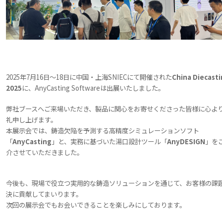
2025年7月16日〜18日に中国・上海SNIECにて開催された
China Diecast
2025
に、AnyCasting Softwareは出展いたしました。
弊社ブースへご来場いただき、製品に関心をお寄せくださった皆様に心よ
礼申し上げます。
本展示会では、鋳造欠陥を予測する高精度シミュレーションソフト
「
AnyCasting
」と、実務に基づいた湯口設計ツール「
AnyDESIGN
」を
介させていただきました。
今後も、現場で役立つ実用的な鋳造ソリューションを通じて、お客様の課
決に貢献してまいります。
次回の展示会でもお会いできることを楽しみにしております。