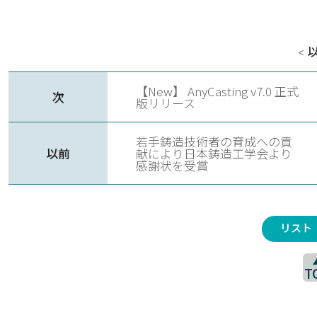
＜
【New】 AnyCasting v7.0 正式
次
版リリース
若手鋳造技術者の育成への貢
以前
献により日本鋳造工学会より
感謝状を受賞
リスト
T