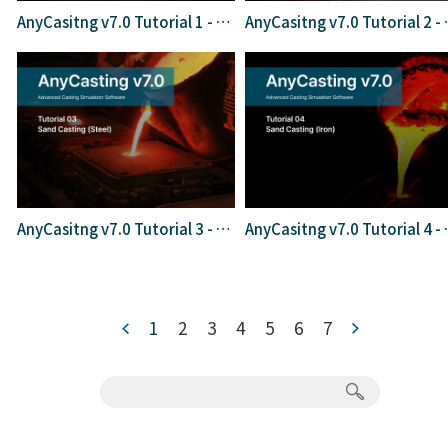
AnyCasitng v7.0 Tutorial 1 - High Pressure Die Casting
AnyCasitng v7.0 Tu
AnyCasitng v7.0 Tutorial 3 - Sand Casting(Sand Steel)
AnyCasitng v7.0
1
2
3
4
5
6
7