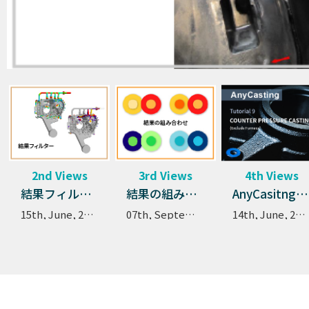
2
nd
Views
3
rd
Views
4
th
Views
結果フィルターとは ➡特定の結果をフィルターのように使用して新たな結果を導き出す方法
結果の組み合わせ - 多数の結果を組み合わせ、新たな結果を観察
AnyCasitng v6.9 Tutorial 9 - Counter Pressure Casting
15th, June, 2021
07th, September, 2022
14th, June, 2021
1
st
Views
焼き付き欠陥予測 – 焼き付き欠陥を予測する
設定方法及び結果確認方法
15th, June, 2021