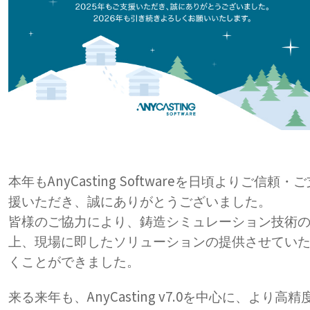
AnyCasting Software
本年も
を日頃よりご信頼・ご
援いただき、誠にありがとうございました。
皆様のご協力により、鋳造シミュレーション技術
上、現場に即したソリューションの提供させてい
くことができました。
AnyCasting v7.0
来る来年も、
を中心に、より高精