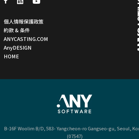
個人情報保護政策
約款 & 条件
ANYCASTING.COM
AnyDESIGN
HOME
B-16F Woolim B/D, 583- Yangcheon-ro Gangseo-gu, Seoul, Ko
(07547)