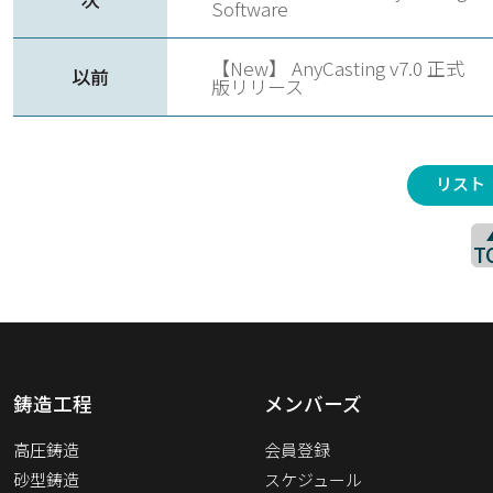
Software
【New】 AnyCasting v7.0 正式
以前
版リリース
リスト
T
鋳造工程
メンバーズ
高圧鋳造
会員登録
砂型鋳造
スケジュール