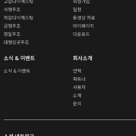
고압다이캐스팅
회원가입
사형주조
일정
저압다이캐스팅
동영상 자료
금형주조
마이페이지
정밀주조
다운로드
대형잉곳주조
소식 & 이벤트
회사소개
소식 & 이벤트
연혁
파트너
사용자
소개
문의