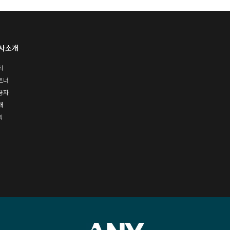
사소개
혁
트너
용자
개
의