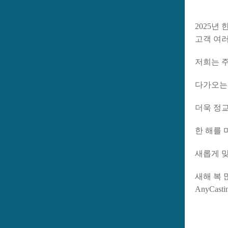
2025
년 
고객 여
저희는 주
다가오
더욱 정
한 해를 
새롭게 
새해 복
AnyCasti