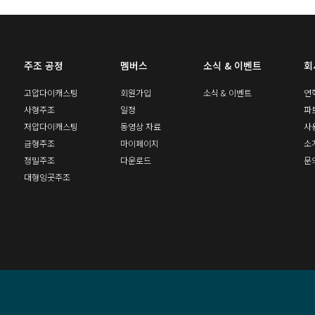
주조 공정
멤버스
소식 & 이벤트
회
고압다이캐스팅
회원가입
소식 & 이벤트
연
사형주조
일정
파
저압다이캐스팅
동영상 자료
사
금형주조
마이페이지
소
정밀주조
다운로드
문
대형잉곳주조