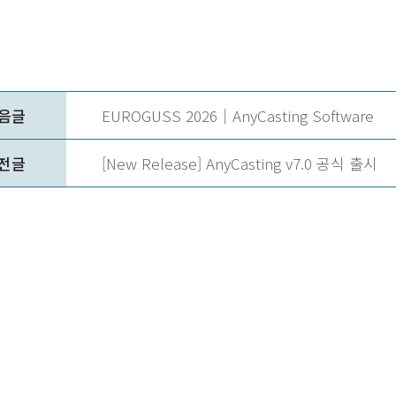
음글
EUROGUSS 2026｜AnyCasting Software
전글
[New Release] AnyCasting v7.0 공식 출시