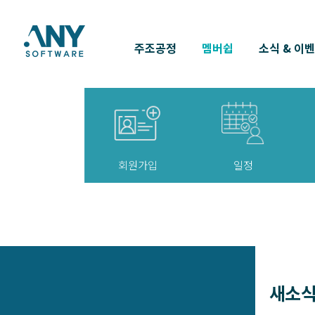
주조공정
멤버쉽
소식 & 이
회원가입
일정
새소식