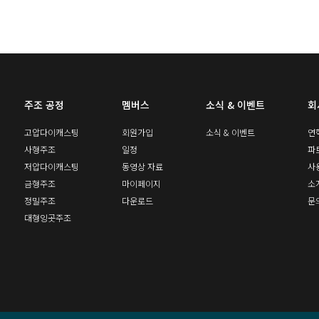
주조 공정
멤버스
소식 & 이벤트
회
고압다이캐스팅
회원가입
소식 & 이벤트
연
사형주조
일정
파
저압다이캐스팅
동영상 자료
사
금형주조
마이페이지
소
정밀주조
다운로드
문
대형잉곳주조