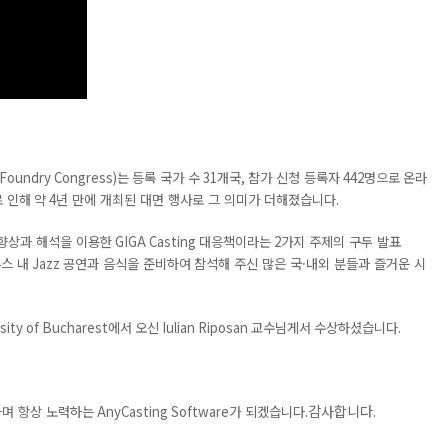
 Foundry Congress)
는
등록 국가 수
31
개국
,
참가 신청 등록자
442
명으로
온라
 인해
약
4
년 만에 개최된 대면 행사로 그 의미가 더해졌습니다
.
 향상과 해석을 이용한
GIGA Casting
대응책이라는
2
가지 주제의 구두 발표
스 내
Jazz
공연과 음식을 준비하여
참석해 주신 많은 국·내외 분들과 즐거운 시
versity of Bucharest에서 오신 Iulian Riposan 교수님게서 수상하셨습니다.
감사합니다
.
하며 항상 노력하는
AnyCasting Software
가 되겠습니다
.