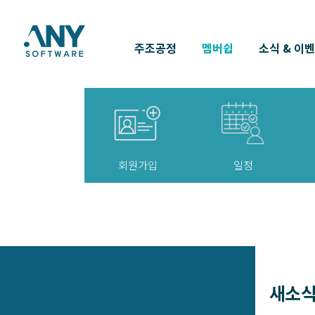
주조공정
멤버쉽
소식 & 이
회원가입
일정
새소식