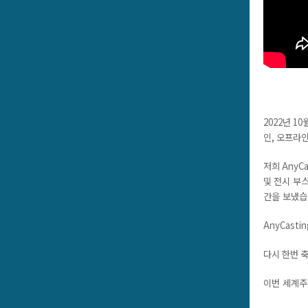
2022
년
10
인, 오프라인
저희
AnyCa
및
전시 부
간을 보냈
AnyCasti
다시 한번 
이번 세계주