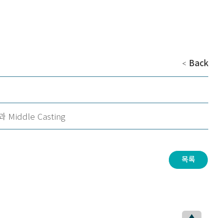
Back
＜
Middle Casting
목록