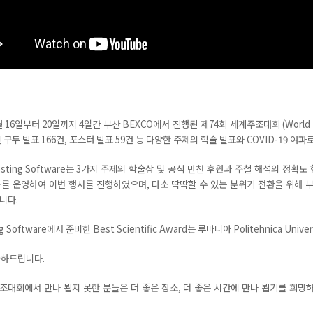
월
16
일부터
20
일까지
4
일간 부산
BEXCO
에서 진행된 제
74
회 세계주조대회
(World
 구두 발표 166건, 포스터 발표 59건 등 다양한 주제의 학술 발표와 COVID-19
여파로
sting Software
는
3
가지 주제의 학술상 및 공식 만찬 후원과 주철 해석의 정확도
스를 운영하여 이번 행사를 진행하였으며
,
다소 딱딱할 수 있는 분위기 전환을 위해 부
습니다
.
ng Software에서 준비한 Best Scientific Award는 루마니아 Politehnica Uni
축하드립니다.
조대회에서 만나 뵙지 못한 분들은 더 좋은 장소
,
더 좋은 시간에 만나 뵙기를 희망