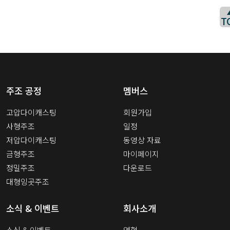
T
주조 공정
멤버스
고압다이캐스팅
회원가입
사형주조
일정
저압다이캐스팅
동영상 자료
금형주조
마이페이지
정밀주조
다운로드
대형잉곳주조
소식 & 이벤트
회사소개
소식 & 이벤트
연혁