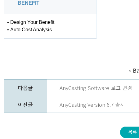
BENEFIT
• Design Your Benefit
• Auto Cost Analysis
Ba
＜
다음글
AnyCasting Software 로고 변경
이전글
AnyCasting Version 6.7 출시
목록