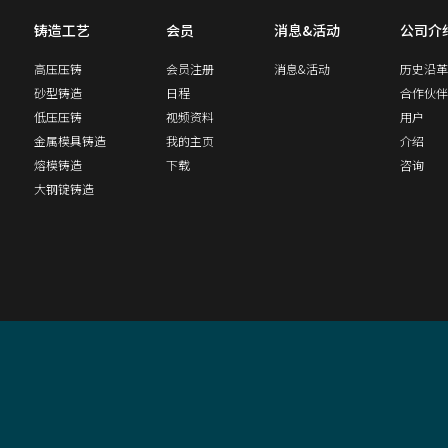
铸造工艺
会员
消息&活动
公司介
高压压铸
会员注册
消息&活动
历史沿革
砂型铸造
日程
合作伙伴
低压压铸
视频资料
用户
金属模具铸造
我的主页
介绍
熔模铸造
下载
咨询
大钢锭铸造