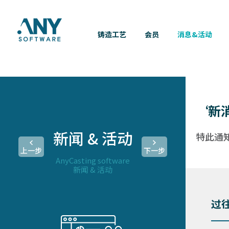
铸造工艺
会员
消息&活动
‘新
新闻 & 活动
特此通
上一步
下一步
AnyCasting software
新闻 & 活动
过往