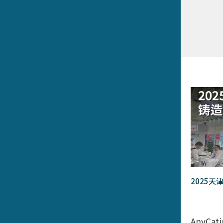
2025天
AnyCa