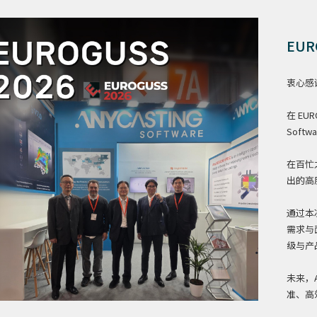
EUR
衷心感谢
在 EU
Softw
在百忙之中
出的高
通过本
需求与
级与产
未来，A
准、高